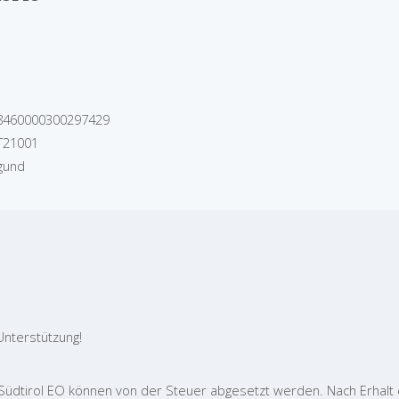
8460000300297429
T21001
gund
Unterstützung!
dtirol EO können von der Steuer abgesetzt werden. Nach Erhalt 