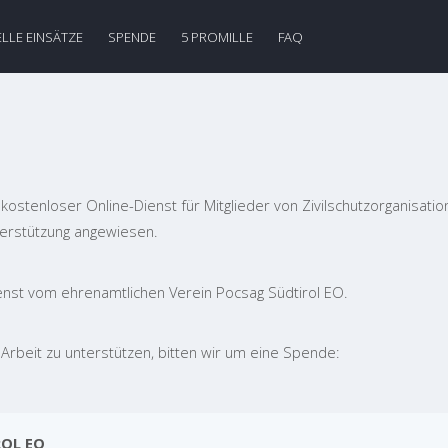
LLE EINSÄTZE
SPENDE
5 PROMILLE
FAQ
 kostenloser Online-Dienst für Mitglieder von Zivilschutzorganisatio
terstützung angewiesen.
enst vom ehrenamtlichen Verein Pocsag Südtirol EO.
Arbeit zu unterstützen, bitten wir um eine Spende:
OL EO