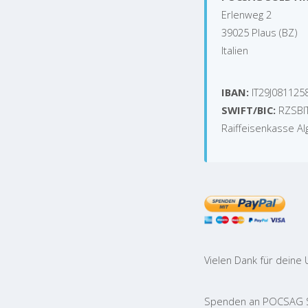
Erlenweg 2
39025 Plaus (BZ)
Italien
IBAN:
IT29J081125
SWIFT/BIC:
RZSBI
Raiffeisenkasse Al
Vielen Dank für deine 
Spenden an POCSAG Sü