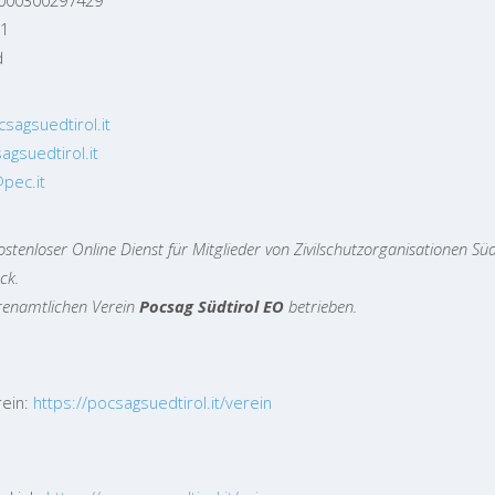
01
d
agsuedtirol.it
gsuedtirol.it
pec.it
kostenloser Online Dienst für Mitglieder von Zivilschutzorganisationen Süd
ck.
renamtlichen Verein
Pocsag Südtirol EO
betrieben.
rein:
https://pocsagsuedtirol.it/verein