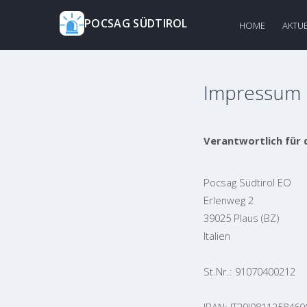
POCSAG SÜDTIROL
HOME
AKTUE
Impressum
Verantwortlich für 
Pocsag Südtirol EO
Erlenweg 2
39025 Plaus (BZ)
Italien
St.Nr.: 91070400212
IBAN: IT29J081125846