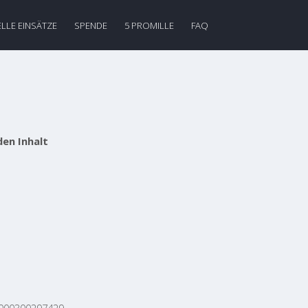
LLE EINSÄTZE
SPENDE
5 PROMILLE
FAQ
den Inhalt
0000300297429